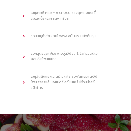
เมนูขายดี MILKY & CHOCO รวมสูตรเบเกอรี่
นมและช็อกโกแลตจากริชส์
รวมเมนูทำง่ายขายได้จริง ฉบับประหยัดต้นทุน
แจกสูตรสุดเฟรช ชาองุ่นวิปชีส & ไวท์มอลต์เม
ลอนชีสโฟมมะนาว
เมนูฮิตติดกระแส สร้างกำไร ซอฟต์ครีมและวิป
โฟม จากริชส์ นอนแดรี่ ครีมเมอร์ มีจำหน่ายที่
แม็คโคร