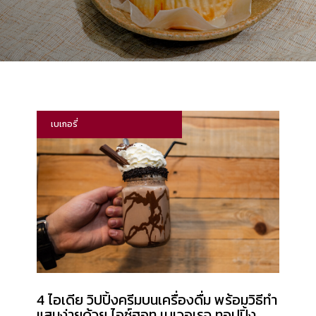
เบเกอรี่
4 ไอเดีย วิปปิ้งครีมบนเครื่องดื่ม พร้อมวิธีทำ
แสนง่ายด้วย ไอซ์ฮอท เบเวอเรจ ทอปปิ้ง