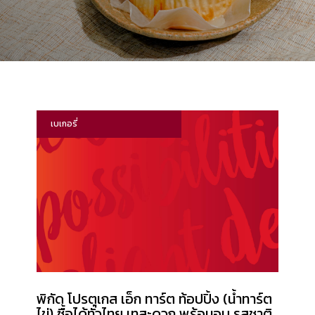
เบเกอรี่
พิกัด โปรตุเกส เอ็ก ทาร์ต ท้อปปิ้ง (น้ำทาร์ต
ไข่) ซื้อได้ทั่วไทย เทสะดวก พร้อมอบ รสชาติ