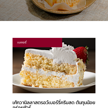
เบเกอรี่
​เค้กวานิลลาสตรอว์เบอร์รี่ครีมสด ต้นทุนน้อย
อร่อยชัวร์