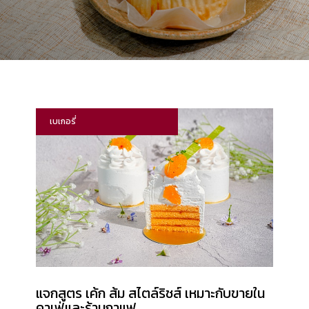
เบเกอรี่
แจกสูตร เค้ก ส้ม สไตล์ริชส์ เหมาะกับขายใน
คาเฟ่และร้านกาแฟ