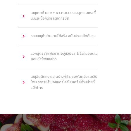
เมนูขายดี MILKY & CHOCO รวมสูตรเบเกอรี่
นมและช็อกโกแลตจากริชส์
รวมเมนูทำง่ายขายได้จริง ฉบับประหยัดต้นทุน
แจกสูตรสุดเฟรช ชาองุ่นวิปชีส & ไวท์มอลต์เม
ลอนชีสโฟมมะนาว
เมนูฮิตติดกระแส สร้างกำไร ซอฟต์ครีมและวิป
โฟม จากริชส์ นอนแดรี่ ครีมเมอร์ มีจำหน่ายที่
แม็คโคร