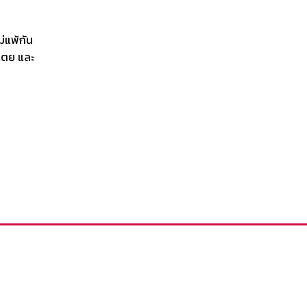
ม่แพ้กัน
บเตย และ