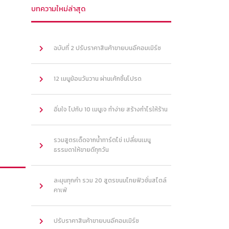
บทความใหม่ล่าสุด
ฉบับที่ 2 ปรับราคาสินค้าขายบนอีคอมเมิร์ซ
12 เมนูย้อนวันวาน ผ่านเค้กชิ้นโปรด
อิ่มใจ ไปกับ 10 เมนูเจ ทำง่าย สร้างกำไรให้ร้าน
รวมสูตรเด็ดจากน้ำทาร์ตไข่ เปลี่ยนเมนู
ธรรมดาให้ขายดีทุกวัน
ละมุนทุกคำ รวม 20 สูตรขนมไทยฟิวชั่นสไตล์
คาเฟ่
ปรับราคาสินค้าขายบนอีคอมเมิร์ซ