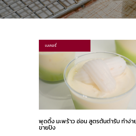
เบเกอรี่
พุดดิ้ง มะพร้าว อ่อน​ สูตรต้นตำรับ ทำง่
ขายปัง