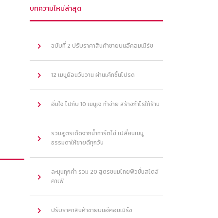
บทความใหม่ล่าสุด
ฉบับที่ 2 ปรับราคาสินค้าขายบนอีคอมเมิร์ซ
12 เมนูย้อนวันวาน ผ่านเค้กชิ้นโปรด
อิ่มใจ ไปกับ 10 เมนูเจ ทำง่าย สร้างกำไรให้ร้าน
รวมสูตรเด็ดจากน้ำทาร์ตไข่ เปลี่ยนเมนู
ธรรมดาให้ขายดีทุกวัน
ละมุนทุกคำ รวม 20 สูตรขนมไทยฟิวชั่นสไตล์
คาเฟ่
ปรับราคาสินค้าขายบนอีคอมเมิร์ซ