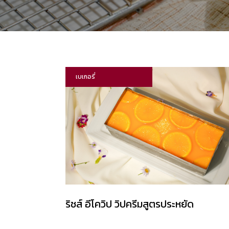
เบเกอรี่
ริชส์ อีโควิป วิปครีมสูตรประหยัด