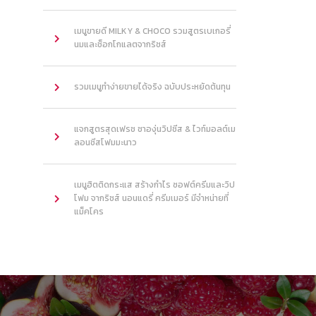
เมนูขายดี MILKY & CHOCO รวมสูตรเบเกอรี่
นมและช็อกโกแลตจากริชส์
รวมเมนูทำง่ายขายได้จริง ฉบับประหยัดต้นทุน
แจกสูตรสุดเฟรช ชาองุ่นวิปชีส & ไวท์มอลต์เม
ลอนชีสโฟมมะนาว
เมนูฮิตติดกระแส สร้างกำไร ซอฟต์ครีมและวิป
โฟม จากริชส์ นอนแดรี่ ครีมเมอร์ มีจำหน่ายที่
แม็คโคร