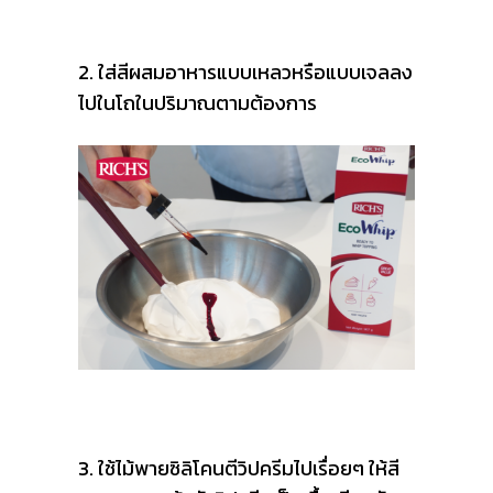
2. ใส่สีผสมอาหารแบบเหลวหรือแบบเจลลง
ไปในโถในปริมาณตามต้องการ
3. ใช้ไม้พายซิลิโคนตีวิปครีมไปเรื่อยๆ ให้สี