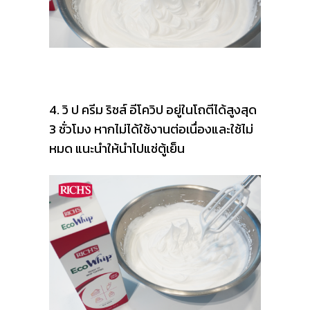
4. วิ ป ครีม ริชส์ อีโควิป อยู่ในโถตีได้สูงสุด
3 ชั่วโมง หากไม่ได้ใช้งานต่อเนื่องและใช้ไม่
หมด แนะนำให้นำไปแช่ตู้เย็น