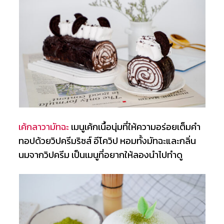
เค้กลาวามัทฉะ
เมนูเค้กเนื้อนุ่มที่ให้ความอร่อยเต็มคำ
ทอปด้วยวิปครีมริชส์ อีโควิป หอมทั้งมัทฉะและกลิ่น
นมจากวิปครีม เป็นเมนูที่อยากให้ลองนำไปทำดู