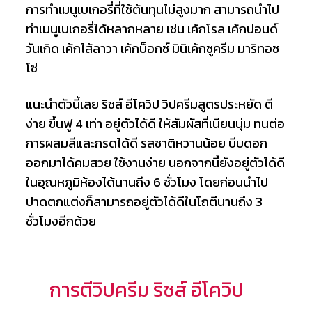
การทำเมนูเบเกอรี่ที่ใช้ต้นทุนไม่สูงมาก สามารถนำไป
ทำเมนูเบเกอรี่ได้หลากหลาย เช่น เค้กโรล เค้กปอนด์
วันเกิด เค้กไส้ลาวา เค้กบ็อกซ์ มินิเค้กชูครีม มาริทอซ
โซ่
แนะนำตัวนี้เลย ริชส์ อีโควิป วิปครีมสูตรประหยัด ตี
ง่าย ขึ้นฟู 4 เท่า อยู่ตัวได้ดี ให้สัมผัสที่เนียนนุ่ม ทนต่อ
การผสมสีและกรดได้ดี รสชาติหวานน้อย บีบดอก
ออกมาได้คมสวย ใช้งานง่าย นอกจากนี้ยังอยู่ตัวได้ดี
ในอุณหภูมิห้องได้นานถึง 6 ชั่วโมง โดยก่อนนำไป
ปาดตกแต่งก็สามารถอยู่ตัวได้ดีในโถตีนานถึง 3
ชั่วโมงอีกด้วย
การตีวิปครีม ริชส์ อีโควิป