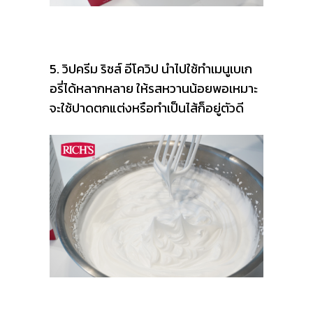
5. วิปครีม ริชส์ อีโควิป นำไปใช้ทำเมนูเบเก
อรี่ได้หลากหลาย ให้รสหวานน้อยพอเหมาะ
จะใช้ปาดตกแต่งหรือทำเป็นไส้ก็อยู่ตัวดี