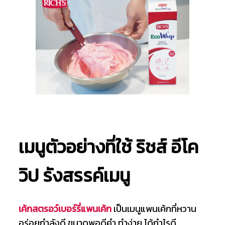
เมนูตัวอย่างที่ใช้ ริชส์ อีโค
วิป รังสรรค์เมนู
เค้กสตรอว์เบอร์รี่แพนเค้ก
เป็นเมนูแพนเค้กที่หวาน
อร่อยกำลังดี ขนาดพอดีคำ ทำง่าย ได้กำไรดี