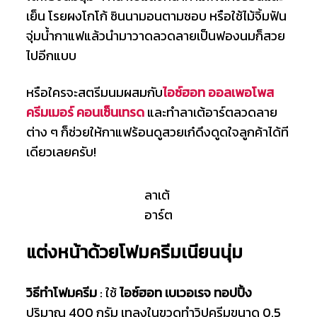
เย็น โรยผงโกโก้ ซินนามอนตามชอบ หรือใช้ไม้จิ้มฟัน
จุ่มน้ำกาแฟแล้วนำมาวาดลวดลายเป็นฟองนมก็สวย
ไปอีกแบบ
หรือใครจะสตรีมนมผสมกับ
ไอซ์ฮอท ออลเพอโพส
ครีมเมอร์ คอนเซ็นเทรด
และทำลาเต้อาร์ตลวดลาย
ต่าง ๆ ก็ช่วยให้กาแฟร้อนดูสวยเก๋ดึงดูดใจลูกค้าได้ที
เดียวเลยครับ!
ลาเต้
อาร์ต
แต่งหน้าด้วยโฟมครีมเนียนนุ่ม
วิธีทำโฟมครีม
: ใช้
ไอซ์ฮอท เบเวอเรจ ทอปปิ้ง
ปริมาณ 400 กรัม เทลงในขวดทำวิปครีมขนาด 0.5