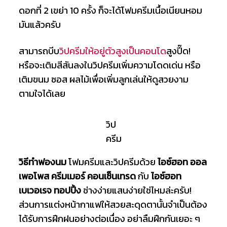
ดอกที่ 2 เขย่า 10 ครั้ง ก็จะได้โฟมครีมเนื้อเนียนหอม
มันแล้วครับ
สามารถบีบ
วิปครีมให้อยู่ตัวสูงเป็นคอนโด
สูงปี๊ด!
หรือจะเติมสีสันลงในวิปครีมเพิ่มความโดดเด่น หรือ
เติมขนม ซอส ผลไม้เพื่อเพิ่มลูกเล่นให้ดูสวยงาม
ตามใจได้เลย
วิป
ครีม
วิธีทำฟองนม
โฟมครีมและวิปครีมด้วย
ไอซ์ฮอท ออล
เพอโพส ครีมเมอร์ คอนเซ็นเทรด
กับ
ไอซ์ฮอท
เบเวอเรจ ทอปปิ้ง
ช่างง่ายแสนง่ายใช่ไหมล่ะครับ!
ส่วนการแต่งหน้ากาแฟให้สวยสะดุดตานั้นจำเป็นต้อง
ได้รับการฝึกฝนอย่างต่อเนื่อง อย่าลืมฝึกกันเยอะ ๆ