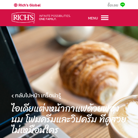
Rich's Global
ซื้อเลย
MENU
กลับไปหน้า เกร็ดน่ารู้
ไอเดียแต่งหน้ากาแฟด้วยฟอง
นม โฟมครีมและวิปครีม ที่ดูสวย
ไม่เหมือนใคร