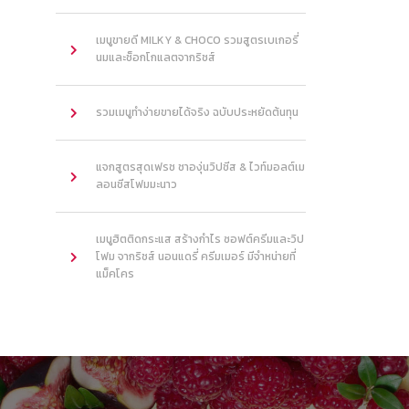
เมนูขายดี MILKY & CHOCO รวมสูตรเบเกอรี่
นมและช็อกโกแลตจากริชส์
รวมเมนูทำง่ายขายได้จริง ฉบับประหยัดต้นทุน
แจกสูตรสุดเฟรช ชาองุ่นวิปชีส & ไวท์มอลต์เม
ลอนชีสโฟมมะนาว
เมนูฮิตติดกระแส สร้างกำไร ซอฟต์ครีมและวิป
โฟม จากริชส์ นอนแดรี่ ครีมเมอร์ มีจำหน่ายที่
แม็คโคร