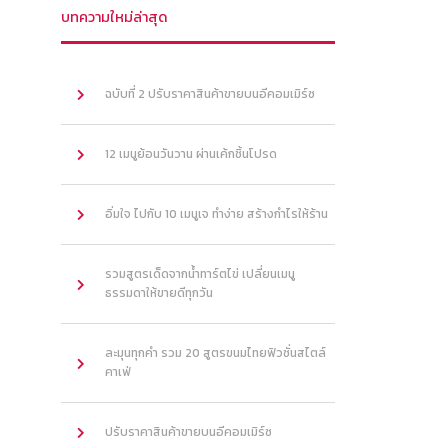
บทความใหม่ล่าสุด
ฉบับที่ 2 ปรับราคาสินค้าขายบนอีคอมเมิร์ซ
12 เมนูย้อนวันวาน ผ่านเค้กชิ้นโปรด
อิ่มใจ ไปกับ 10 เมนูเจ ทำง่าย สร้างกำไรให้ร้าน
รวมสูตรเด็ดจากน้ำทาร์ตไข่ เปลี่ยนเมนู
ธรรมดาให้ขายดีทุกวัน
ละมุนทุกคำ รวม 20 สูตรขนมไทยฟิวชั่นสไตล์
คาเฟ่
ปรับราคาสินค้าขายบนอีคอมเมิร์ซ