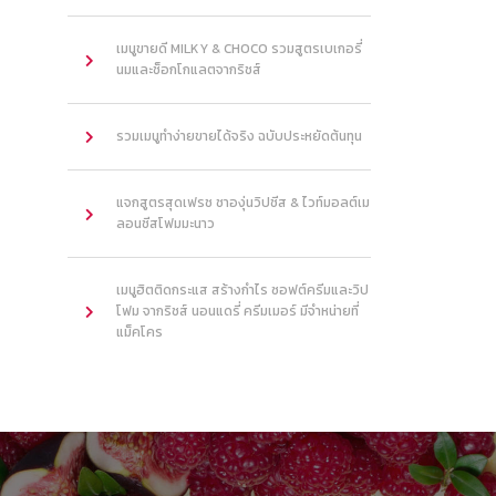
เมนูขายดี MILKY & CHOCO รวมสูตรเบเกอรี่
นมและช็อกโกแลตจากริชส์
รวมเมนูทำง่ายขายได้จริง ฉบับประหยัดต้นทุน
แจกสูตรสุดเฟรช ชาองุ่นวิปชีส & ไวท์มอลต์เม
ลอนชีสโฟมมะนาว
เมนูฮิตติดกระแส สร้างกำไร ซอฟต์ครีมและวิป
โฟม จากริชส์ นอนแดรี่ ครีมเมอร์ มีจำหน่ายที่
แม็คโคร