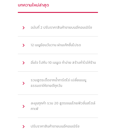
บทความใหม่ล่าสุด
ฉบับที่ 2 ปรับราคาสินค้าขายบนอีคอมเมิร์ซ
12 เมนูย้อนวันวาน ผ่านเค้กชิ้นโปรด
อิ่มใจ ไปกับ 10 เมนูเจ ทำง่าย สร้างกำไรให้ร้าน
รวมสูตรเด็ดจากน้ำทาร์ตไข่ เปลี่ยนเมนู
ธรรมดาให้ขายดีทุกวัน
ละมุนทุกคำ รวม 20 สูตรขนมไทยฟิวชั่นสไตล์
คาเฟ่
ปรับราคาสินค้าขายบนอีคอมเมิร์ซ