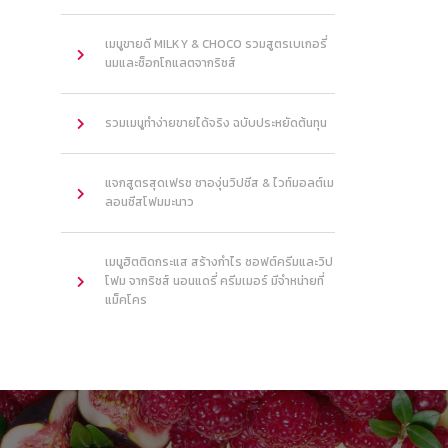
เมนูขายดี MILKY & CHOCO รวมสูตรเบเกอรี่
นมและช็อกโกแลตจากริชส์
รวมเมนูทำง่ายขายได้จริง ฉบับประหยัดต้นทุน
แจกสูตรสุดเฟรช ชาองุ่นวิปชีส & ไวท์มอลต์เม
ลอนชีสโฟมมะนาว
เมนูฮิตติดกระแส สร้างกำไร ซอฟต์ครีมและวิป
โฟม จากริชส์ นอนแดรี่ ครีมเมอร์ มีจำหน่ายที่
แม็คโคร