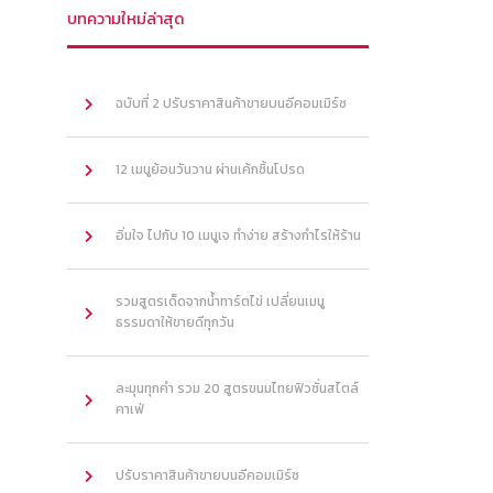
บทความใหม่ล่าสุด
ฉบับที่ 2 ปรับราคาสินค้าขายบนอีคอมเมิร์ซ
12 เมนูย้อนวันวาน ผ่านเค้กชิ้นโปรด
อิ่มใจ ไปกับ 10 เมนูเจ ทำง่าย สร้างกำไรให้ร้าน
รวมสูตรเด็ดจากน้ำทาร์ตไข่ เปลี่ยนเมนู
ธรรมดาให้ขายดีทุกวัน
ละมุนทุกคำ รวม 20 สูตรขนมไทยฟิวชั่นสไตล์
คาเฟ่
ปรับราคาสินค้าขายบนอีคอมเมิร์ซ