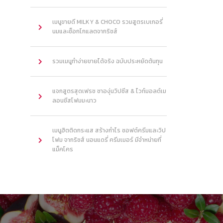
เมนูขายดี MILKY & CHOCO รวมสูตรเบเกอรี่
นมและช็อกโกแลตจากริชส์
รวมเมนูทำง่ายขายได้จริง ฉบับประหยัดต้นทุน
แจกสูตรสุดเฟรช ชาองุ่นวิปชีส & ไวท์มอลต์เม
ลอนชีสโฟมมะนาว
เมนูฮิตติดกระแส สร้างกำไร ซอฟต์ครีมและวิป
โฟม จากริชส์ นอนแดรี่ ครีมเมอร์ มีจำหน่ายที่
แม็คโคร