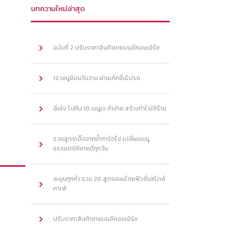
บทความใหม่ล่าสุด
ฉบับที่ 2 ปรับราคาสินค้าขายบนอีคอมเมิร์ซ
12 เมนูย้อนวันวาน ผ่านเค้กชิ้นโปรด
อิ่มใจ ไปกับ 10 เมนูเจ ทำง่าย สร้างกำไรให้ร้าน
รวมสูตรเด็ดจากน้ำทาร์ตไข่ เปลี่ยนเมนู
ธรรมดาให้ขายดีทุกวัน
ละมุนทุกคำ รวม 20 สูตรขนมไทยฟิวชั่นสไตล์
คาเฟ่
ปรับราคาสินค้าขายบนอีคอมเมิร์ซ