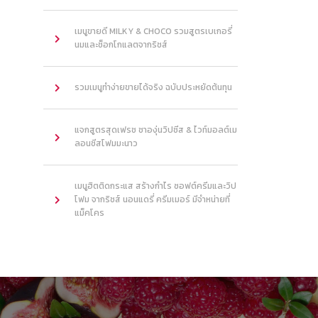
เมนูขายดี MILKY & CHOCO รวมสูตรเบเกอรี่
นมและช็อกโกแลตจากริชส์
รวมเมนูทำง่ายขายได้จริง ฉบับประหยัดต้นทุน
แจกสูตรสุดเฟรช ชาองุ่นวิปชีส & ไวท์มอลต์เม
ลอนชีสโฟมมะนาว
เมนูฮิตติดกระแส สร้างกำไร ซอฟต์ครีมและวิป
โฟม จากริชส์ นอนแดรี่ ครีมเมอร์ มีจำหน่ายที่
แม็คโคร