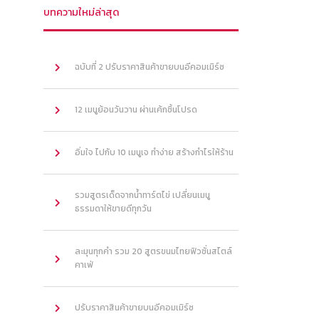
บทความใหม่ล่าสุด
ฉบับที่ 2 ปรับราคาสินค้าขายบนอีคอมเมิร์ซ
12 เมนูย้อนวันวาน ผ่านเค้กชิ้นโปรด
อิ่มใจ ไปกับ 10 เมนูเจ ทำง่าย สร้างกำไรให้ร้าน
รวมสูตรเด็ดจากน้ำทาร์ตไข่ เปลี่ยนเมนู
ธรรมดาให้ขายดีทุกวัน
ละมุนทุกคำ รวม 20 สูตรขนมไทยฟิวชั่นสไตล์
คาเฟ่
ปรับราคาสินค้าขายบนอีคอมเมิร์ซ