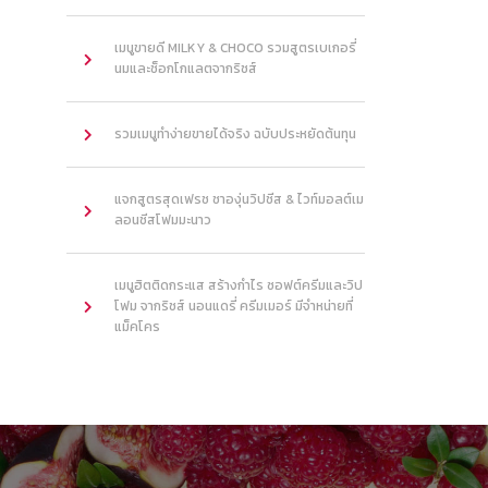
เมนูขายดี MILKY & CHOCO รวมสูตรเบเกอรี่
นมและช็อกโกแลตจากริชส์
รวมเมนูทำง่ายขายได้จริง ฉบับประหยัดต้นทุน
แจกสูตรสุดเฟรช ชาองุ่นวิปชีส & ไวท์มอลต์เม
ลอนชีสโฟมมะนาว
เมนูฮิตติดกระแส สร้างกำไร ซอฟต์ครีมและวิป
โฟม จากริชส์ นอนแดรี่ ครีมเมอร์ มีจำหน่ายที่
แม็คโคร