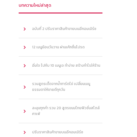
บทความใหม่ล่าสุด
ฉบับที่ 2 ปรับราคาสินค้าขายบนอีคอมเมิร์ซ
12 เมนูย้อนวันวาน ผ่านเค้กชิ้นโปรด
อิ่มใจ ไปกับ 10 เมนูเจ ทำง่าย สร้างกำไรให้ร้าน
รวมสูตรเด็ดจากน้ำทาร์ตไข่ เปลี่ยนเมนู
ธรรมดาให้ขายดีทุกวัน
ละมุนทุกคำ รวม 20 สูตรขนมไทยฟิวชั่นสไตล์
คาเฟ่
ปรับราคาสินค้าขายบนอีคอมเมิร์ซ