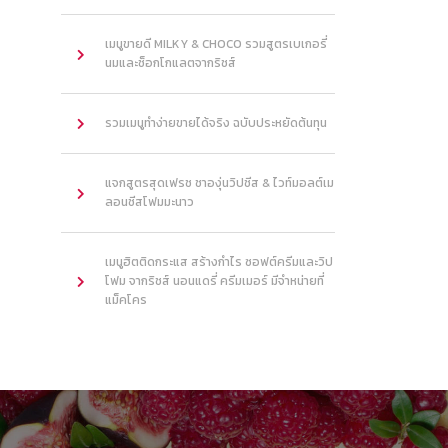
เมนูขายดี MILKY & CHOCO รวมสูตรเบเกอรี่
นมและช็อกโกแลตจากริชส์
รวมเมนูทำง่ายขายได้จริง ฉบับประหยัดต้นทุน
แจกสูตรสุดเฟรช ชาองุ่นวิปชีส & ไวท์มอลต์เม
ลอนชีสโฟมมะนาว
เมนูฮิตติดกระแส สร้างกำไร ซอฟต์ครีมและวิป
โฟม จากริชส์ นอนแดรี่ ครีมเมอร์ มีจำหน่ายที่
แม็คโคร