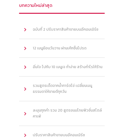
บทความใหม่ล่าสุด
ฉบับที่ 2 ปรับราคาสินค้าขายบนอีคอมเมิร์ซ
12 เมนูย้อนวันวาน ผ่านเค้กชิ้นโปรด
อิ่มใจ ไปกับ 10 เมนูเจ ทำง่าย สร้างกำไรให้ร้าน
รวมสูตรเด็ดจากน้ำทาร์ตไข่ เปลี่ยนเมนู
ธรรมดาให้ขายดีทุกวัน
ละมุนทุกคำ รวม 20 สูตรขนมไทยฟิวชั่นสไตล์
คาเฟ่
ปรับราคาสินค้าขายบนอีคอมเมิร์ซ