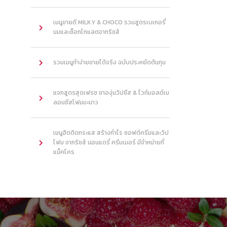
เมนูขายดี MILKY & CHOCO รวมสูตรเบเกอรี่
นมและช็อกโกแลตจากริชส์
รวมเมนูทำง่ายขายได้จริง ฉบับประหยัดต้นทุน
แจกสูตรสุดเฟรช ชาองุ่นวิปชีส & ไวท์มอลต์เม
ลอนชีสโฟมมะนาว
เมนูฮิตติดกระแส สร้างกำไร ซอฟต์ครีมและวิป
โฟม จากริชส์ นอนแดรี่ ครีมเมอร์ มีจำหน่ายที่
แม็คโคร