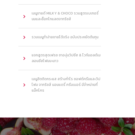
เมนูขายดี MILKY & CHOCO รวมสูตรเบเกอรี่
นมและช็อกโกแลตจากริชส์
รวมเมนูทำง่ายขายได้จริง ฉบับประหยัดต้นทุน
แจกสูตรสุดเฟรช ชาองุ่นวิปชีส & ไวท์มอลต์เม
ลอนชีสโฟมมะนาว
เมนูฮิตติดกระแส สร้างกำไร ซอฟต์ครีมและวิป
โฟม จากริชส์ นอนแดรี่ ครีมเมอร์ มีจำหน่ายที่
แม็คโคร