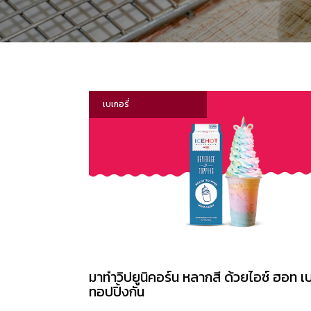
เบเกอรี่
มาทำวิปยูนิคอร์น หลากสี ด้วยไอซ์ ฮอท เ
ทอปปิ้งกัน