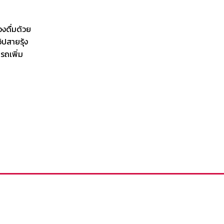
องดื่มด้วย
ิปสายรุ้ง
รถเพิ่ม