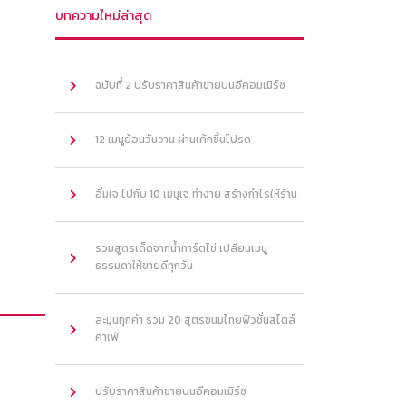
บทความใหม่ล่าสุด
ฉบับที่ 2 ปรับราคาสินค้าขายบนอีคอมเมิร์ซ
12 เมนูย้อนวันวาน ผ่านเค้กชิ้นโปรด
อิ่มใจ ไปกับ 10 เมนูเจ ทำง่าย สร้างกำไรให้ร้าน
รวมสูตรเด็ดจากน้ำทาร์ตไข่ เปลี่ยนเมนู
ธรรมดาให้ขายดีทุกวัน
ละมุนทุกคำ รวม 20 สูตรขนมไทยฟิวชั่นสไตล์
คาเฟ่
ปรับราคาสินค้าขายบนอีคอมเมิร์ซ