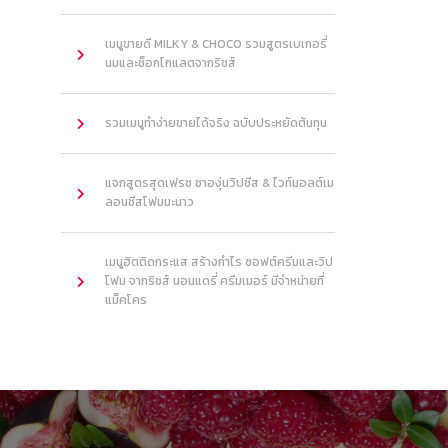
เมนูขายดี MILKY & CHOCO รวมสูตรเบเกอรี่
นมและช็อกโกแลตจากริชส์
รวมเมนูทำง่ายขายได้จริง ฉบับประหยัดต้นทุน
แจกสูตรสุดเฟรช ชาองุ่นวิปชีส & ไวท์มอลต์เม
ลอนชีสโฟมมะนาว
เมนูฮิตติดกระแส สร้างกำไร ซอฟต์ครีมและวิป
โฟม จากริชส์ นอนแดรี่ ครีมเมอร์ มีจำหน่ายที่
แม็คโคร