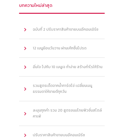
บทความใหม่ล่าสุด
ฉบับที่ 2 ปรับราคาสินค้าขายบนอีคอมเมิร์ซ
12 เมนูย้อนวันวาน ผ่านเค้กชิ้นโปรด
อิ่มใจ ไปกับ 10 เมนูเจ ทำง่าย สร้างกำไรให้ร้าน
รวมสูตรเด็ดจากน้ำทาร์ตไข่ เปลี่ยนเมนู
ธรรมดาให้ขายดีทุกวัน
ละมุนทุกคำ รวม 20 สูตรขนมไทยฟิวชั่นสไตล์
คาเฟ่
ปรับราคาสินค้าขายบนอีคอมเมิร์ซ