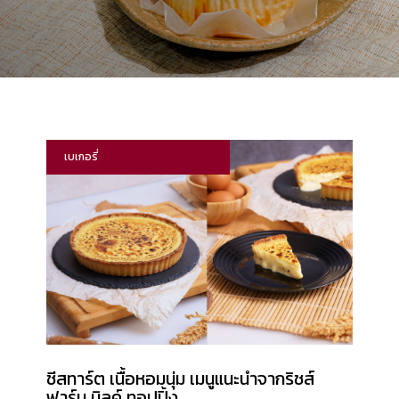
เบเกอรี่
ชีสทาร์ต เนื้อหอมนุ่ม เมนูแนะนำจากริชส์
ฟาร์ม มิลค์ ทอปปิ้ง