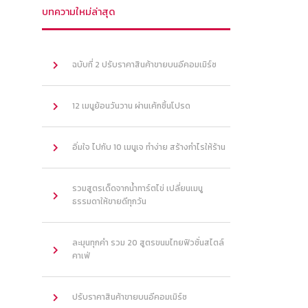
บทความใหม่ล่าสุด
ฉบับที่ 2 ปรับราคาสินค้าขายบนอีคอมเมิร์ซ
12 เมนูย้อนวันวาน ผ่านเค้กชิ้นโปรด
อิ่มใจ ไปกับ 10 เมนูเจ ทำง่าย สร้างกำไรให้ร้าน
รวมสูตรเด็ดจากน้ำทาร์ตไข่ เปลี่ยนเมนู
ธรรมดาให้ขายดีทุกวัน
ละมุนทุกคำ รวม 20 สูตรขนมไทยฟิวชั่นสไตล์
คาเฟ่
ปรับราคาสินค้าขายบนอีคอมเมิร์ซ