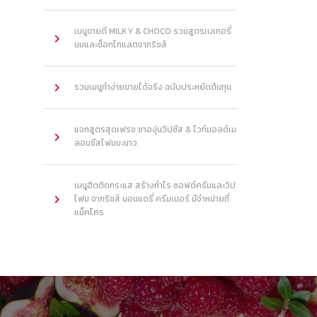
เมนูขายดี MILKY & CHOCO รวมสูตรเบเกอรี่
นมและช็อกโกแลตจากริชส์
รวมเมนูทำง่ายขายได้จริง ฉบับประหยัดต้นทุน
แจกสูตรสุดเฟรช ชาองุ่นวิปชีส & ไวท์มอลต์เม
ลอนชีสโฟมมะนาว
เมนูฮิตติดกระแส สร้างกำไร ซอฟต์ครีมและวิป
โฟม จากริชส์ นอนแดรี่ ครีมเมอร์ มีจำหน่ายที่
แม็คโคร