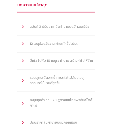
บทความใหม่ล่าสุด
ฉบับที่ 2 ปรับราคาสินค้าขายบนอีคอมเมิร์ซ
12 เมนูย้อนวันวาน ผ่านเค้กชิ้นโปรด
อิ่มใจ ไปกับ 10 เมนูเจ ทำง่าย สร้างกำไรให้ร้าน
รวมสูตรเด็ดจากน้ำทาร์ตไข่ เปลี่ยนเมนู
ธรรมดาให้ขายดีทุกวัน
ละมุนทุกคำ รวม 20 สูตรขนมไทยฟิวชั่นสไตล์
คาเฟ่
ปรับราคาสินค้าขายบนอีคอมเมิร์ซ