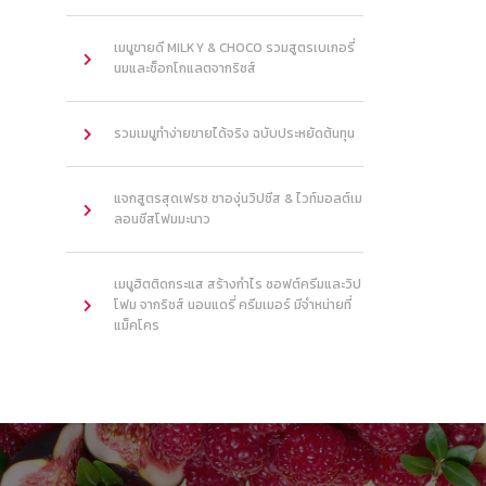
เมนูขายดี MILKY & CHOCO รวมสูตรเบเกอรี่
นมและช็อกโกแลตจากริชส์
รวมเมนูทำง่ายขายได้จริง ฉบับประหยัดต้นทุน
แจกสูตรสุดเฟรช ชาองุ่นวิปชีส & ไวท์มอลต์เม
ลอนชีสโฟมมะนาว
เมนูฮิตติดกระแส สร้างกำไร ซอฟต์ครีมและวิป
โฟม จากริชส์ นอนแดรี่ ครีมเมอร์ มีจำหน่ายที่
แม็คโคร