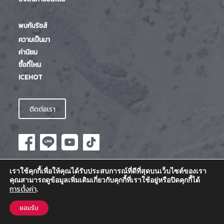
พบกับริชส์
ความเป็นมา
ค่านิยม
ซื้อที่ไหน
ICEHOT
ติดต่อเรา
เราใช้คุกกี้เพื่อให้คุณได้รับประสบการณ์ที่ดีที่สุดบนเว็บไซต์ของเรา
คุณสามารถดูข้อมูลเพิ่มเติมเกี่ยวกับคุกกี้ที่เราใช้อยู่หรือปิดคุกกี้ได้
©
2026
บริษัท ริช โปรดักส์ แมนูแฟคเจอริ่ง (ประเทศไทย) จำกัด |
การตั้งค่า
.
สงวนลิขสิทธิ์ |
|
เงื่อนไขการใช้บริการ & นโยบายความเป็นส่วนตัว
นโยบายความเป็นส่วนตัวสำหรับลูกค้า
ยอมรับ