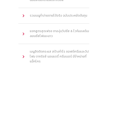
นมและช็อกโกแลตจากริชส์
รวมเมนูทำง่ายขายได้จริง ฉบับประหยัดต้นทุน
แจกสูตรสุดเฟรช ชาองุ่นวิปชีส & ไวท์มอลต์เม
ลอนชีสโฟมมะนาว
เมนูฮิตติดกระแส สร้างกำไร ซอฟต์ครีมและวิป
โฟม จากริชส์ นอนแดรี่ ครีมเมอร์ มีจำหน่ายที่
แม็คโคร