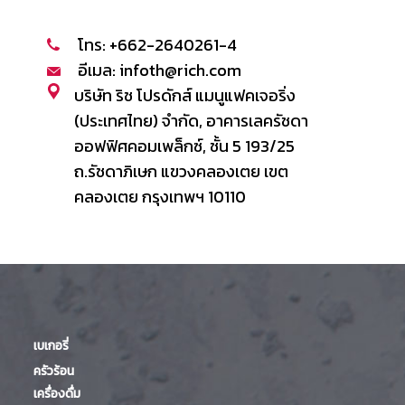
โทร: +662-2640261-4
อีเมล: infoth@rich.com
บริษัท ริช โปรดักส์ แมนูแฟคเจอริ่ง
(ประเทศไทย) จำกัด, อาคารเลครัชดา
ออฟฟิศคอมเพล็กซ์, ชั้น 5 193/25
ถ.รัชดาภิเษก แขวงคลองเตย เขต
คลองเตย กรุงเทพฯ 10110
เบเกอรี่
ครัวร้อน
เครื่องดื่ม