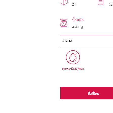
24
12
น้ำหนัก
454.0 g
ฮาลาล
ซื้อที่ไหน