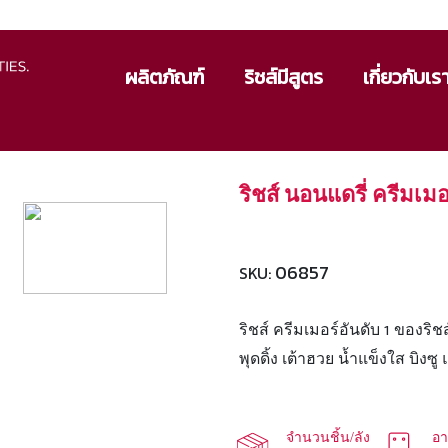
ผลิตภัณฑ์
ริชส์มีสูตร
เกี่ยวกับเร
ริชส์ นอนแดรี่ ครีมเมอ
06857
SKU:
ริชส์ ครีมเมอร์อันดับ 1 ของร
พุดดิ้ง เต้าฮวย น้ำแข็งใส บิง
จำนวนชิ้น/ลัง
อา